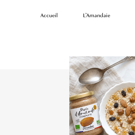
Skip
to
Accueil
L’Amandaie
main
content