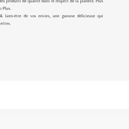
des produits de qualité dans le respect de la planète. Plus
o Plus
.
e & bien-être de vos envies, une gamme délicieuse qui
ettes.