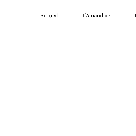
Skip
to
Accueil
L’Amandaie
main
content