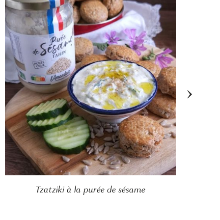
›
Tzatziki à la purée de sésame
Ta