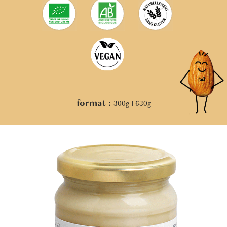
format :
300g I 630g