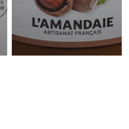
Pâte à tartiner Praliné