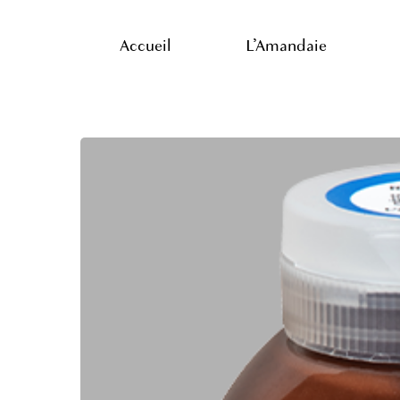
Skip
to
Accueil
L’Amandaie
main
content