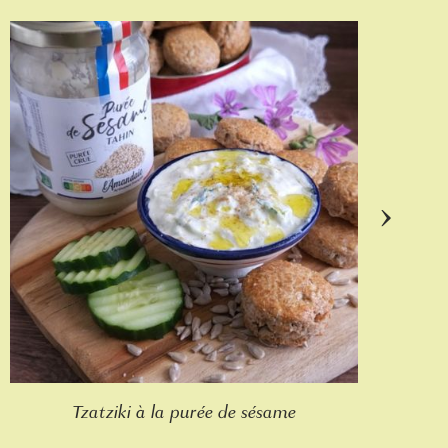
›
Tzatziki à la purée de sésame
Ta