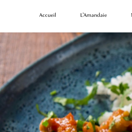
Skip
to
Accueil
L’Amandaie
main
content