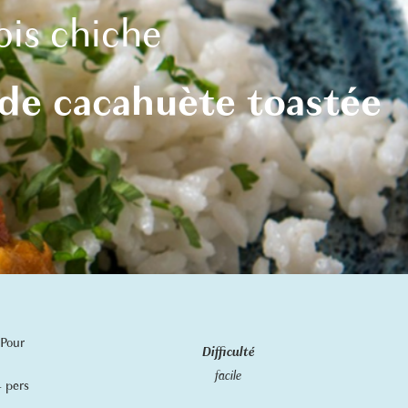
ois
chiche
 de cacahuète toastée
Pour
Difficulté
facile
4 pers