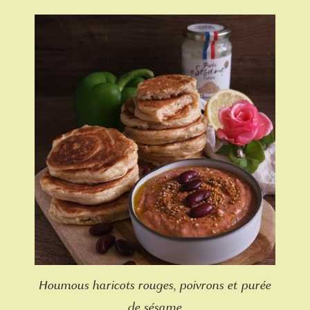
Houmous haricots rouges, poivrons et purée
de sésame