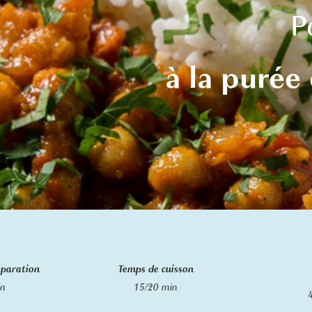
P
à la purée
éparation
Temps de cuisson
in
15/20 min