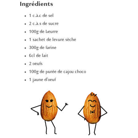
Ingrédients
1 c.à.c de sel
2 c.à.s de sucre
100g de beurre
1 sachet de levure sèche
300g de farine
6cl de lait
2 oeufs
100g de purée de cajou choco
1 jaune d’oeuf