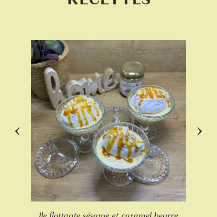
RECETTES
‹
›
Ile flottante sésame et caramel beurre