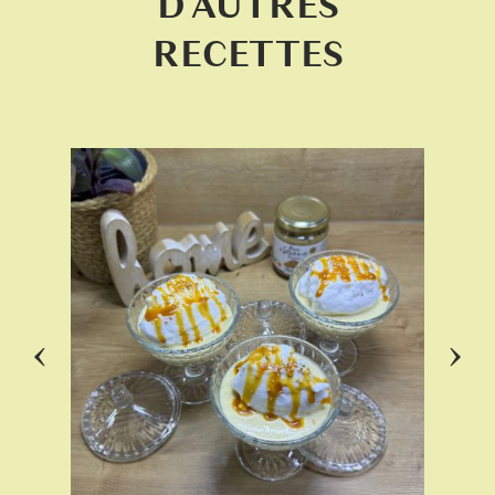
D’AUTRES
RECETTES
‹
›