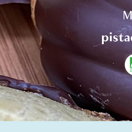
M
pista