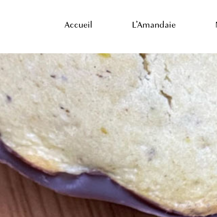
Skip
to
Accueil
L’Amandaie
main
content