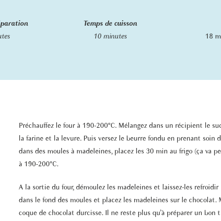
éparation
Temps de cuisson
utes
10 minutes
18 m
Préchauffez le four à 190-200°C. Mélangez dans un récipient le suc
la farine et la levure. Puis versez le beurre fondu en prenant soin 
dans des moules à madeleines, placez les 30 min au frigo (ça va p
à 190-200°C.
A la sortie du four, démoulez les madeleines et laissez-les refroidi
dans le fond des moules et placez les madeleines sur le chocolat.
coque de chocolat durcisse. Il ne reste plus qu’à préparer un bon th