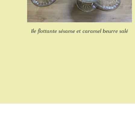
Ile flottante sésame et caramel beurre salé
A PROPOS DE L’AMANDAIE
Accueil
L’Amandaie
Nos gammes
Points de vente
Recettes