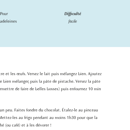
Pour
Difficulté
adeleines
facile
re et les œufs. Versez le lait puis mélangez bien. Ajoutez
de bien mélanger, puis la pâte de pistache. Versez la pâte
ermettre de faire de belles bosses) puis enfournez 10 min
r un peu. Faites fondre du chocolat. Étalez-le au pinceau
 Mettez-les au frigo pendant au moins 1h30 pour que la
é (ou café) et à les dévorer !