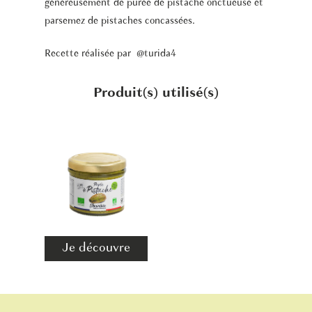
généreusement de purée de pistache onctueuse et
parsemez de pistaches concassées.
Recette réalisée par @
turida4
Produit(s) utilisé(s)
Je découvre