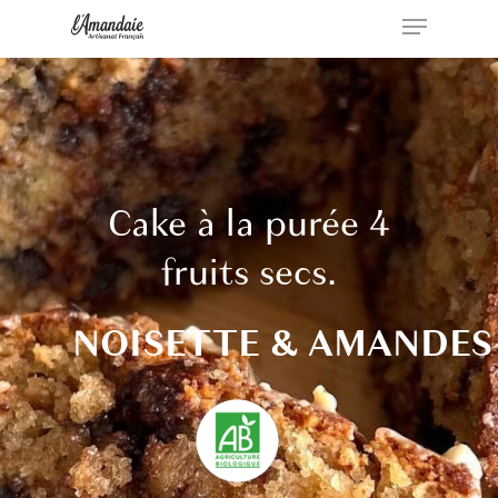
Menu
Skip
to
Close
main
Menu
content
Cake
à
la
purée
4
fruits
secs.
NOISETTE & AMANDES