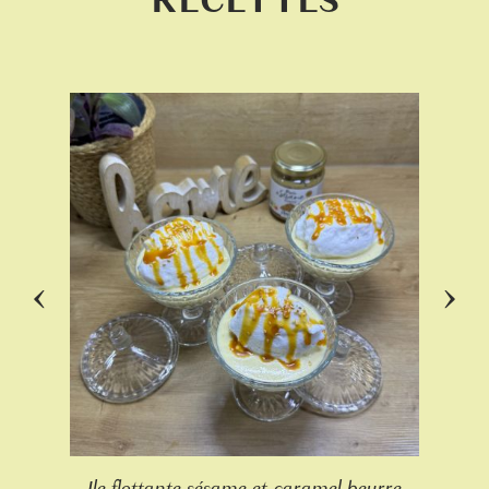
RECETTES
‹
›