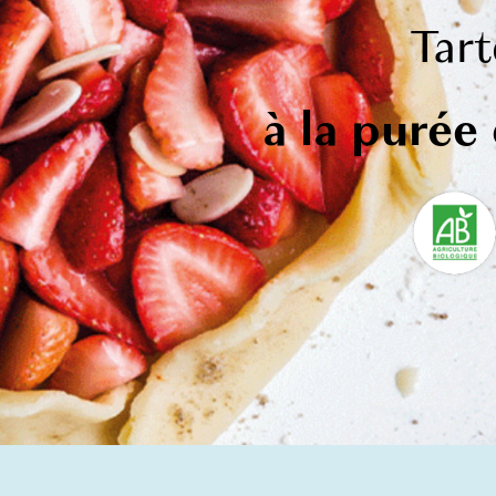
Tart
à la purée