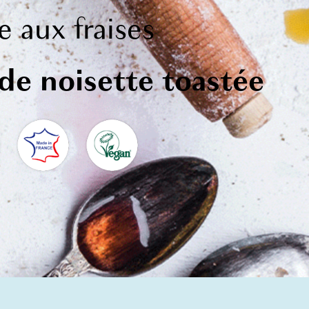
e
aux
fraises
 de noisette toastée