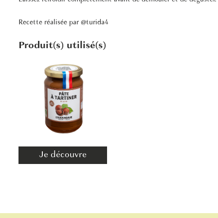
Recette réalisée par
@turida4
Produit(s) utilisé(s)
Je découvre