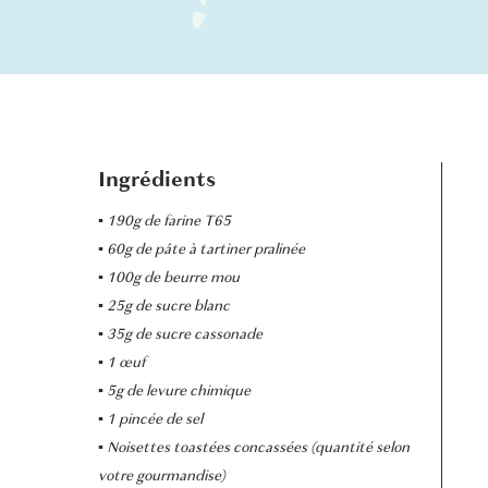
Ingrédients
▪︎ 190g de farine T65
▪︎ 60g de pâte à tartiner pralinée
▪︎ 100g de beurre mou
▪︎ 25g de sucre blanc
▪︎ 35g de sucre cassonade
▪︎ 1 œuf
▪︎ 5g de levure chimique
▪︎ 1 pincée de sel
▪︎ Noisettes toastées concassées (quantité selon
votre gourmandise)