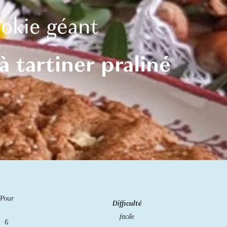
okie
géant
à tartiner praliné
Pour
Difficulté
facile
6