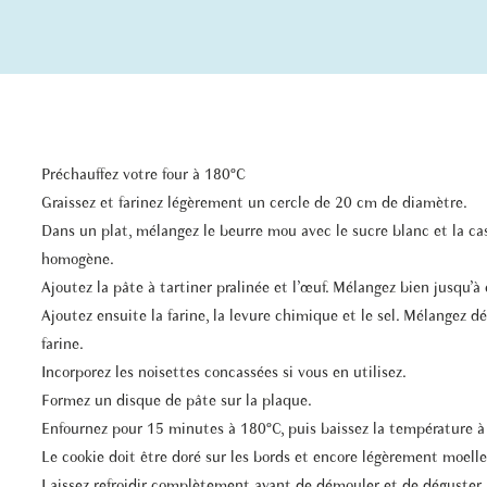
Préchauffez votre four à 180°C
Graissez et farinez légèrement un cercle de 20 cm de diamètre.
Dans un plat, mélangez le beurre mou avec le sucre blanc et la c
homogène.
Ajoutez la pâte à tartiner pralinée et l’œuf. Mélangez bien jusqu’à 
Ajoutez ensuite la farine, la levure chimique et le sel. Mélangez dé
farine.
Incorporez les noisettes concassées si vous en utilisez.
Formez un disque de pâte sur la plaque.
Enfournez pour 15 minutes à 180°C, puis baissez la température à
Le cookie doit être doré sur les bords et encore légèrement moell
Laissez refroidir complètement avant de démouler et de déguster.