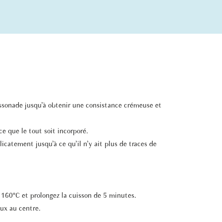
assonade jusqu’à obtenir une consistance crémeuse et
ce que le tout soit incorporé.
licatement jusqu’à ce qu’il n’y ait plus de traces de
 160°C et prolongez la cuisson de 5 minutes.
eux au centre.