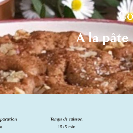
Co
A la pâte 
éparation
Temps de cuisson
in
15+5 min